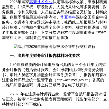
2026年国家
高新技术企业
认定审核标准收紧，申报材料涵
盖资质、知识产权、研发财务、人员成果转化等多类资料，财
务数据、专利关联性、人员佐证实行多维度交叉核验，材料缺
漏、数据矛盾极易直接初审淘汰。
华夏泰科
深耕全国高企申报
服务，吃透本年度穿透式评审要求，熟悉线上填报规范与材料
装订标准，可协助企业梳理全套佐证资料、核对数据逻辑，规
避申报常见扣分风险，下文分层详解本年度深圳市高企申报全
套材料明细、编制要点与审核注意事项。
一、出具年度财务审计报告材料细化要求
1.经具有资质的会计师事务所出具的近三个会计年度的财
务会计报告（包括会计报表、会计报表附注和财务情况说明
书，审计人员签字并加盖会计师事务所公章）。报告须附有在
注册会计师行业统一监管平台（http://acc.mof.gov.cn）备案的
二维码和报告编码，并上传已赋码报告电子版原件。
2.2023年在注册会计师行业统一监管平台赋码报告要求报
告正文、被审计单位财务报表页面须赋码，报告附注部分、支
持性材料部分可不赋码。