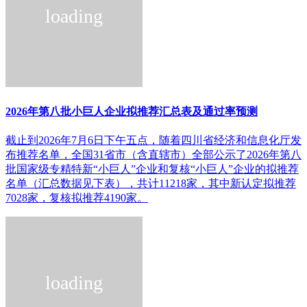
2026年第八批小巨人企业拟推荐汇总表及通过率预测
截止到2026年7月6日下午五点，随着四川省经济和信息化厅发
布推荐名单，全国31省市（含直辖市）全部公示了2026年第八
批国家级专精特新“小巨人”企业和复核“小巨人”企业的拟推荐
名单（汇总数据见下表），共计11218家，其中新认定拟推荐
7028家，复核拟推荐4190家。