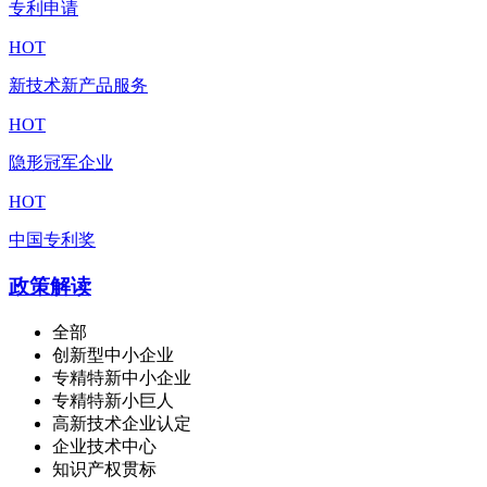
专利申请
HOT
新技术新产品服务
HOT
隐形冠军企业
HOT
中国专利奖
政策解读
全部
创新型中小企业
专精特新中小企业
专精特新小巨人
高新技术企业认定
企业技术中心
知识产权贯标