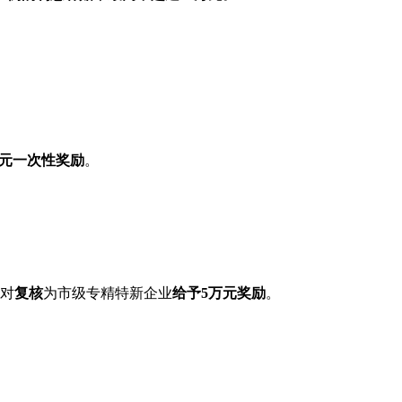
万元一次性奖励
。
对
复核
为市级专精特新企业
给予5万元奖励
。