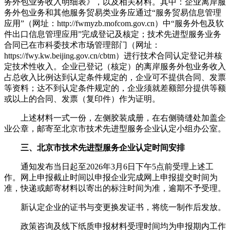
务外包业务收入明细表》，以及相关材料。其中：企业离岸服
务外包业务和其他服务贸易类业务应通过“服务贸易信息管理
应用”（网址：http://fwmyzb.mofcom.gov.cn）中“服务外包及软
件出口信息管理应用”完成登记及核定；技术先进型服务业务
合同已在市科委技术市场管理部门（网址：
https://fwy.kw.beijing.gov.cn/cbtm）进行技术合同认定登记并核
定技术性收入。企业已登记（核定）的离岸服务外包业务收入
占总收入比例达到认定条件规定的，企业可不提供合同、发票
等资料；达不到认定条件规定的，企业须就差额部分提供等额
或以上的合同、发票（复印件）作为证明。
上述材料一式一份，左侧胶装成册，在右侧骑缝处加盖企
业公章，邮寄至北京市技术先进型服务企业认定小组办公室。
三、北京市技术先进型服务企业认定时间安排
通知发布当日起至2026年3月6日下午5点前受理上述工
作。网上申报截止时间以申报企业完成网上申报提交时间为
准，快递或邮寄材料以寄出的标注时间为准，逾期不予受理。
新认定企业的证书与变更换发证书，将统一制作后发放。
政策咨询及线下纸质申报材料受理时间均为申报期内工作