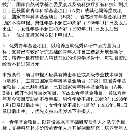
技部、国家自然科学基金委员会以及省科技厅所有科技计划项
目；已获国家青年科学基金项目（A类）或其他同等层次项
目、国家青年科学基金项目（B类）、省杰出青年基金项目资
助的不得申报。男性年龄不超过40周岁（1986年1月1日及以后
出生），女性年龄不超过43周岁（1983年1月1日及以后出
生），优先支持38周岁以下申报人。
3．优秀青年基金项目。以培养造就优秀科研中坚力量为目
标，支持已有较好研究基础的青年人才自主选题开展创新研
究，培养一批有望进入科技前沿的优秀学术骨干。每项省资助
经费不超过50万元。
申报条件：项目申报人应具有博士学位或高级专业技术职务
（职称）。主持过国家青年科学基金项目（C类）或省青年基
金项目，且已顺利结题；已获国家青年科学基金项目（A类、
B类）或其他同等层次项目、省杰出青年基金项目、省优秀青
年基金项目资助的不得申报。男性年龄不超过38周岁（1988年
1月1日及以后出生），女性年龄不超过41周岁（1985年1月1日
及以后出生），优先支持35周岁以下申报人。
4．青年基金项目。以建设高水平基础研究后备人才队伍为目
标，支持科研起步阶段的青年人才开展创新研究，培养青年人