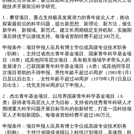
的梯次培养体系，重点鼓励和支持科研人员创造性运用人工智
能技术开展前沿科学研究。
1．攀登项目。重点支持极具发展潜力的青年拔尖人才，推动
探索最前沿的科学问题，提出新思想、新理论、新方法，催生
新学科、新领域、新范式。建立长周期稳定支持机制，实施期
满后择优予以接续支持。每项省资助经费不超过300万元。
申报条件：项目申报人应具有博士学位或高级专业技术职务
（职称），主持过省杰出青年基金项目、国家青年科学基金项
目（B类）或其他同等层次项目，具有相关领域学术带头人的
发展潜力，已获国家青年科学基金项目（A类）或其他同等层
次项目资助的不得申报。男性年龄不超过45周岁（1981年1月1
日及以后出生），女性年龄不超过48周岁（1978年1月1日及以
后出生），优先支持40周岁以下申报人。
2．杰出青年基金项目。以培养国家青年科学基金项目（A
类）获得者等高层次人才为目标，支持省内优秀青年科研人才
围绕重大科学问题开展目标导向的创新研究，打造一流科技领
军人才和创新团队。每项省资助经费不超过180万元。
申报条件：项目申报人应具有博士学位或高级专业技术职务
（职称）。主持过省级或省级以上科技计划项目，具体指：科