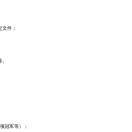
定文件；
等。
；
项冠军等）；