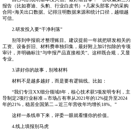
报告（比如赛迪、头豹、行业白皮书）+几家头部客户的采购
合同+海关出口数据。记得注明数据来源和统计口径，越细越
可信。
2.研发投入要“干净利落”
别等到申报前才整理账目。建议提前一年就把研发相关的
工资、设备折旧、材料费单独归集，最好附上加计扣除的专项
审计，并明确标注“与申报产品直接相关”。这样既合规，又显
专业。
3.讲好你的故事，别堆材料
材料不是越多越好，而是要有逻辑线。比如：
“我们专注XX细分领域8年，核心技术获5项发明专利，主
导制定2项行业标准→市场占有率从2021年的12%提升至2024
年的21%，稳居全国第二→近三年营收年均增长18%。”
这样一条线串下来，评委一眼就看懂你的价值。
4.线上填报别马虎