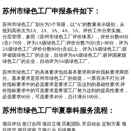
苏州市绿色工厂申报条件如下：
苏州市绿色工厂划分为5个等级，以“A”的数量表示级别，从
低到高依次为1A、2A、3A、4A、5A。评价工作分类实施、
分层管理，参照《苏州市绿色工厂评价体系》，评价分数60分
(含)~70分，评为1A级绿色工厂;评价分数70分(含)~80分，评为
2A级绿色工厂;评价分数80分(含)以上，评为3A级绿色工厂;获
评省级绿色工厂的企业，自动评为4A级绿色工厂;获评国家级
绿色工厂的企业，自动评为5A级绿色工厂。
苏州市绿色工厂的具体要求包括基本要求和评价指标要求两部
分。基本要求是苏州市绿色工厂的前提，一票否决不打分;评
价指标要求中的必选要求是要求工厂应达到的基础性要求;评
价指标要求中的可选要求是希望工厂努力达到的提高性要求，
必选要求60分，可选要求40分，总计满分100分。
苏州市绿色工厂华夏泰科服务流程：
项目评估
签订合同
项目立项
匹配团队
开启动会
定制方案
项
目提交
项目评审
立项公示
后续服务