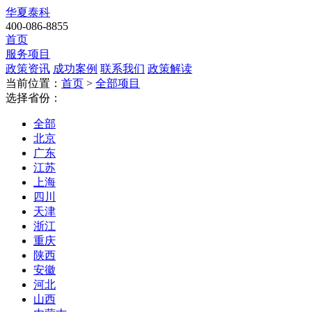
华夏泰科
400-086-8855
首页
服务项目
政策资讯
成功案例
联系我们
政策解读
当前位置：
首页
>
全部项目
选择省份：
全部
北京
广东
江苏
上海
四川
天津
浙江
重庆
陕西
安徽
河北
山西