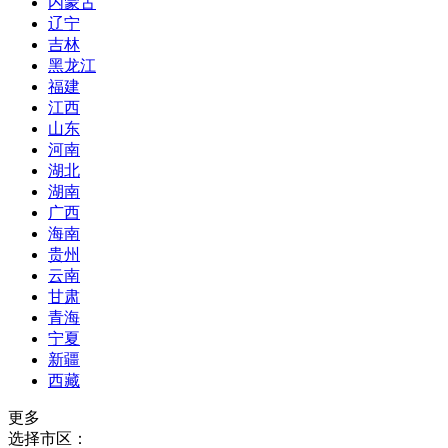
内蒙古
辽宁
吉林
黑龙江
福建
江西
山东
河南
湖北
湖南
广西
海南
贵州
云南
甘肃
青海
宁夏
新疆
西藏
更多
选择市区：