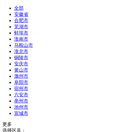
全部
安徽省
合肥市
芜湖市
蚌埠市
淮南市
马鞍山市
淮北市
铜陵市
安庆市
黄山市
滁州市
阜阳市
宿州市
六安市
亳州市
池州市
宣城市
更多
选择区县：