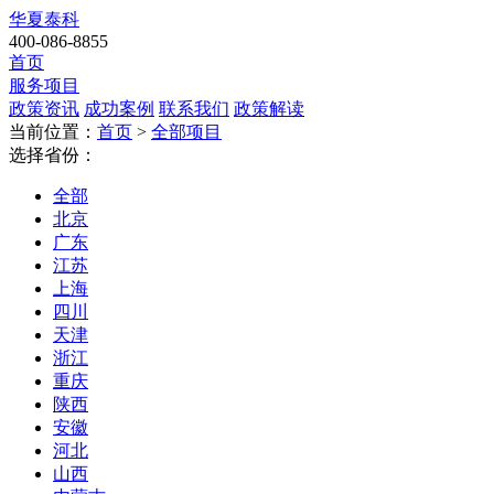
华夏泰科
400-086-8855
首页
服务项目
政策资讯
成功案例
联系我们
政策解读
当前位置：
首页
>
全部项目
选择省份：
全部
北京
广东
江苏
上海
四川
天津
浙江
重庆
陕西
安徽
河北
山西