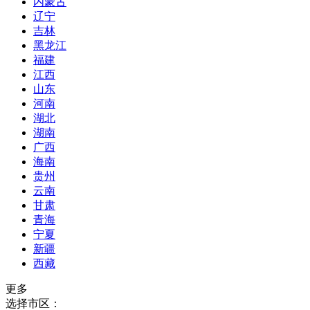
内蒙古
辽宁
吉林
黑龙江
福建
江西
山东
河南
湖北
湖南
广西
海南
贵州
云南
甘肃
青海
宁夏
新疆
西藏
更多
选择市区：