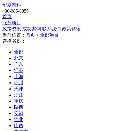
华夏泰科
400-086-8855
首页
服务项目
政策资讯
成功案例
联系我们
政策解读
当前位置：
首页
>
全部项目
选择省份：
全部
北京
广东
江苏
上海
四川
天津
浙江
重庆
陕西
安徽
河北
山西