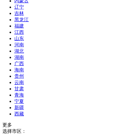
内蒙古
辽宁
吉林
黑龙江
福建
江西
山东
河南
湖北
湖南
广西
海南
贵州
云南
甘肃
青海
宁夏
新疆
西藏
更多
选择市区：