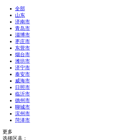
全部
山东
济南市
青岛市
淄博市
枣庄市
东营市
烟台市
潍坊市
济宁市
泰安市
威海市
日照市
临沂市
德州市
聊城市
滨州市
菏泽市
更多
选择区县：