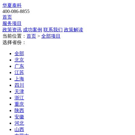
华夏泰科
400-086-8855
首页
服务项目
政策资讯
成功案例
联系我们
政策解读
当前位置：
首页
>
全部项目
选择省份：
全部
北京
广东
江苏
上海
四川
天津
浙江
重庆
陕西
安徽
河北
山西