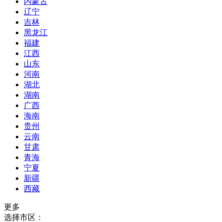
内蒙古
辽宁
吉林
黑龙江
福建
江西
山东
河南
湖北
湖南
广西
海南
贵州
云南
甘肃
青海
宁夏
新疆
西藏
更多
选择市区：