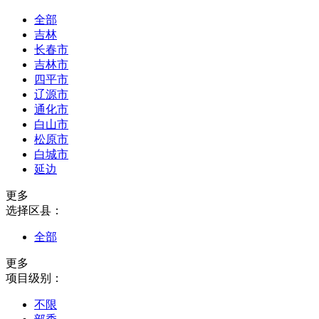
全部
吉林
长春市
吉林市
四平市
辽源市
通化市
白山市
松原市
白城市
延边
更多
选择区县：
全部
更多
项目级别：
不限