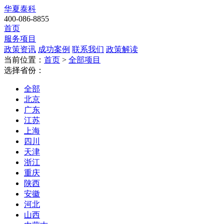
华夏泰科
400-086-8855
首页
服务项目
政策资讯
成功案例
联系我们
政策解读
当前位置：
首页
>
全部项目
选择省份：
全部
北京
广东
江苏
上海
四川
天津
浙江
重庆
陕西
安徽
河北
山西