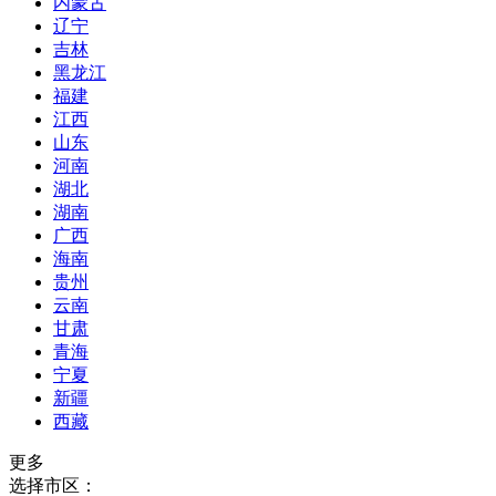
内蒙古
辽宁
吉林
黑龙江
福建
江西
山东
河南
湖北
湖南
广西
海南
贵州
云南
甘肃
青海
宁夏
新疆
西藏
更多
选择市区：