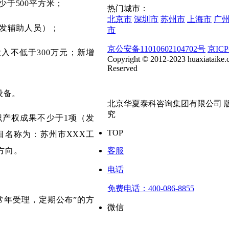
于500平方米；
热门城市：
北京市
深圳市
苏州市
上海市
广
发辅助人员）；
市
京公安备11010602104702号
京ICP
入不低于300万元；新增
Copyright © 2012-2023 huaxiataike.
Reserved
设备。
北京华夏泰科咨询集团有限公司 
究
产权成果不少于1项（发
TOP
目名称为：苏州市XXX工
客服
方向。
电话
免费电话：
400-086-8855
年受理，定期公布”的方
微信
。