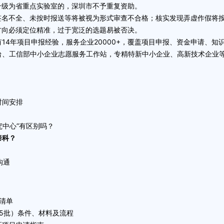
级为省重点实验室的，深圳市不予重复资助。
名不全、未按时报送等将被视为形式审查不合格；核实发现弄虚作假将
向必须定位精准，过于宽泛的选题易被否决。
年项目申报经验，服务企业20000+，覆盖项目申报、资金申请、知
台、工信部中小企业志愿服务工作站，专精特新中小企业、
高新技术企业
。
时间安排
究中心”有区别吗？
泰科？
沟通
清单
25批）条件、材料及流程